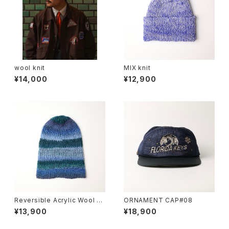
wool knit
MIX knit
¥14,000
¥12,900
Reversible Acrylic Wool B
ORNAMENT CAP#08
eanie
¥13,900
¥18,900