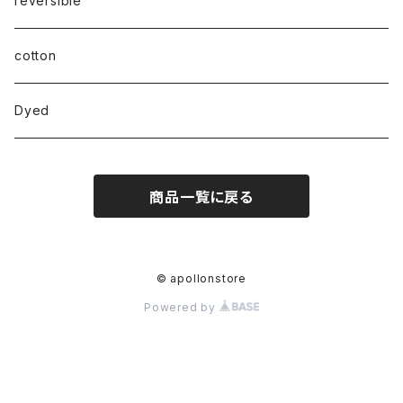
reversible
cotton
Dyed
商品一覧に戻る
© apollonstore
Powered by