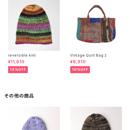
reversible knit
Vintage Quilt Bag 2
¥11,610
¥8,910
10%OFF
10%OFF
その他の商品