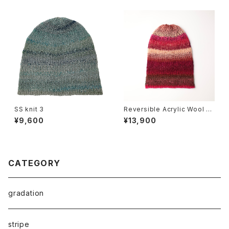
SS knit 3
Reversible Acrylic Wool B
eanie
¥9,600
¥13,900
CATEGORY
gradation
stripe