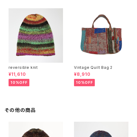
reversible knit
Vintage Quilt Bag 2
¥11,610
¥8,910
10%OFF
10%OFF
その他の商品