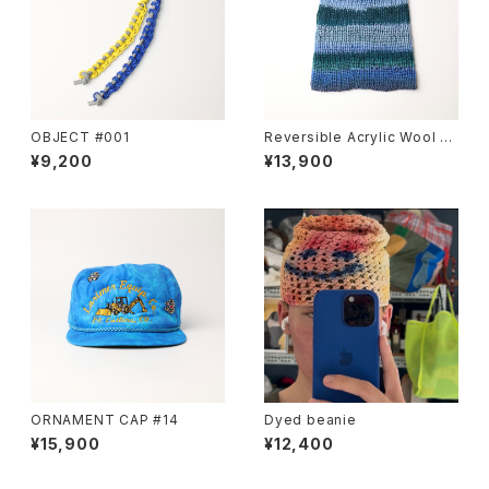
OBJECT #001
Reversible Acrylic Wool B
eanie
¥9,200
¥13,900
ORNAMENT CAP #14
Dyed beanie
¥15,900
¥12,400