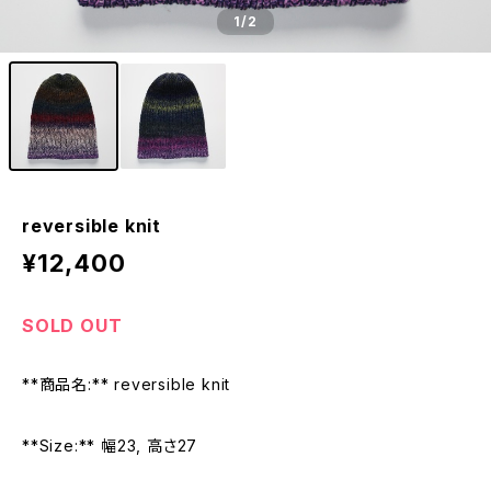
1
/2
reversible knit
¥12,400
SOLD OUT
**商品名:** reversible knit
**Size:** 幅23, 高さ27