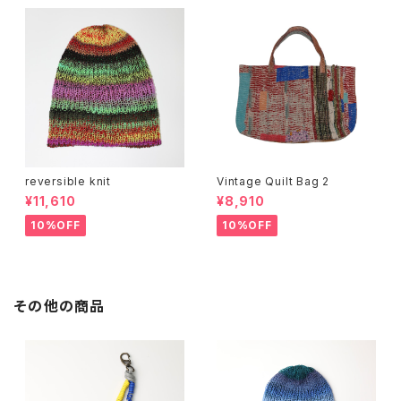
reversible knit
Vintage Quilt Bag 2
¥11,610
¥8,910
10%OFF
10%OFF
その他の商品