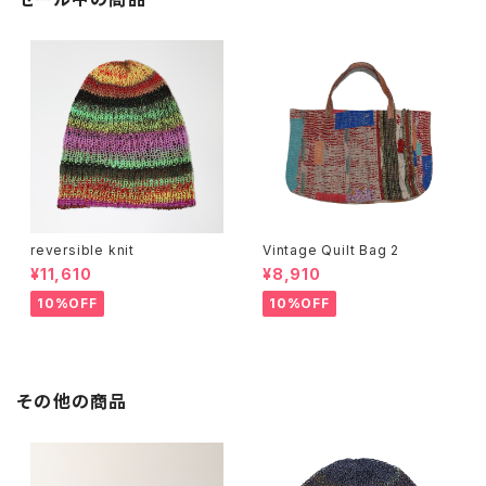
reversible knit
Vintage Quilt Bag 2
¥11,610
¥8,910
10%OFF
10%OFF
その他の商品