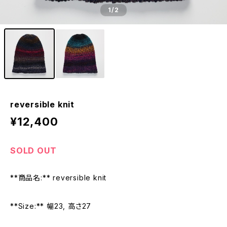
1
/2
reversible knit
¥12,400
SOLD OUT
**商品名:** reversible knit
**Size:** 幅23, 高さ27