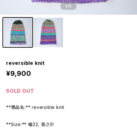
1
/2
reversible knit
¥9,900
SOLD OUT
**商品名:** reversible knit
**Size:** 幅22, 高さ31