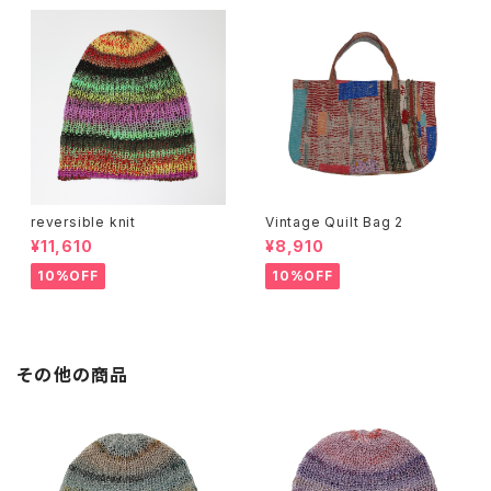
reversible knit
Vintage Quilt Bag 2
¥11,610
¥8,910
10%OFF
10%OFF
その他の商品