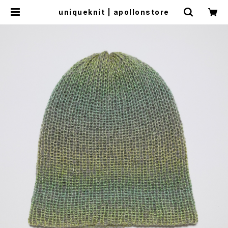
uniqueknit | apollonstore