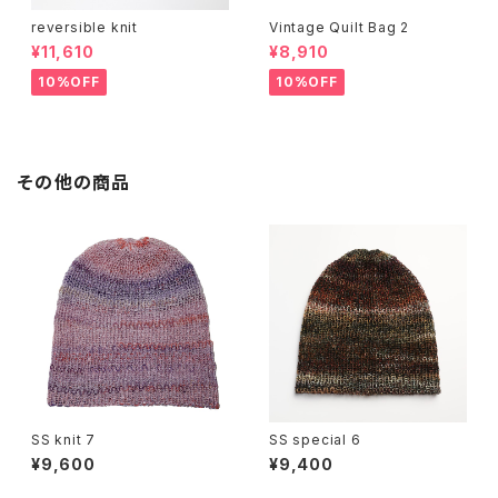
reversible knit
Vintage Quilt Bag 2
¥11,610
¥8,910
10%OFF
10%OFF
その他の商品
SS knit 7
SS special 6
¥9,600
¥9,400