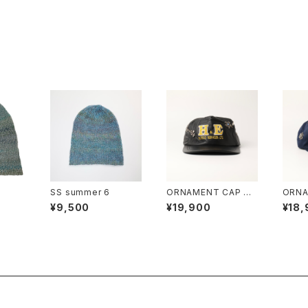
SS summer 6
ORNAMENT CAP #1
ORNA
1
2
¥9,500
¥19,900
¥18,