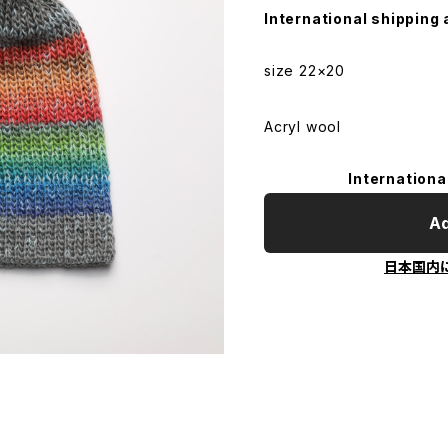
International shipping 
size 22×20
Acryl wool
Internationa
Ad
日本国内