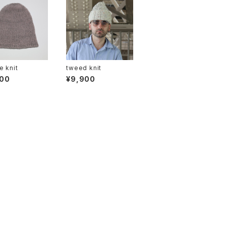
e knit
tweed knit
900
¥9,900