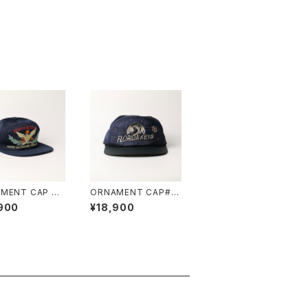
MENT CAP #1
ORNAMENT CAP#0
8
900
¥18,900