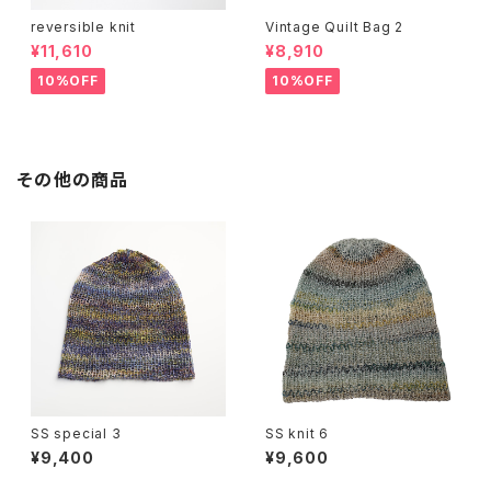
reversible knit
Vintage Quilt Bag 2
¥11,610
¥8,910
10%OFF
10%OFF
その他の商品
SS special 3
SS knit 6
¥9,400
¥9,600