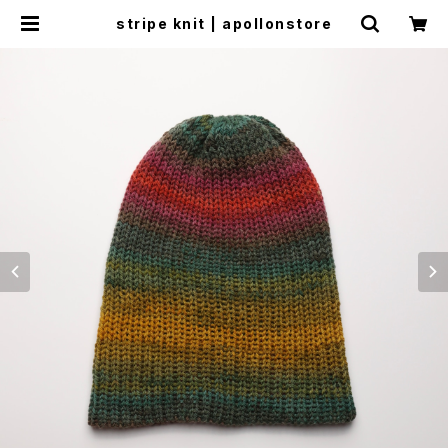
stripe knit | apollonstore