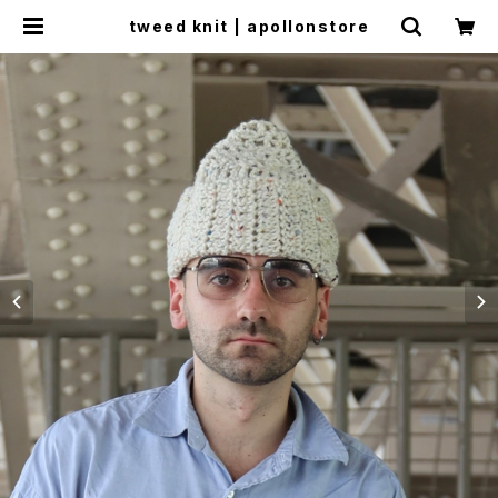
tweed knit | apollonstore