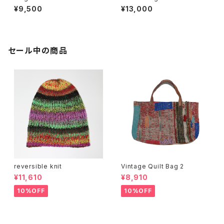
¥9,500
¥13,000
セール中の商品
reversible knit
Vintage Quilt Bag 2
¥11,610
¥8,910
10%OFF
10%OFF