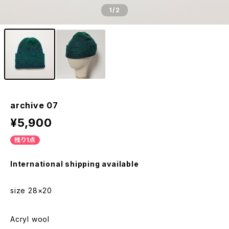
1
/2
archive 07
¥5,900
残り1点
International shipping available
size 28×20
Acryl wool