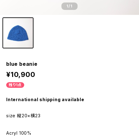
1
/1
blue beanie
¥10,900
残り1点
International shipping available
size 縦20×横23
Acryl 100%