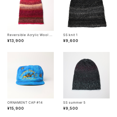
Reversible Acrylic Wool B
SS knit 1
eanie
¥13,900
¥9,600
ORNAMENT CAP #14
SS summer 5
¥15,900
¥9,500