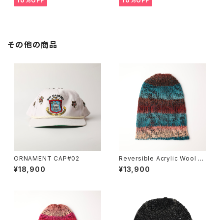
10%OFF
10%OFF
その他の商品
ORNAMENT CAP#02
Reversible Acrylic Wool B
eanie
¥18,900
¥13,900