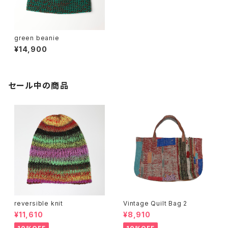
green beanie
¥14,900
セール中の商品
reversible knit
Vintage Quilt Bag 2
¥11,610
¥8,910