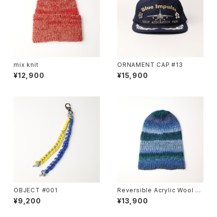
mix knit
ORNAMENT CAP #13
¥12,900
¥15,900
OBJECT #001
Reversible Acrylic Wool B
eanie
¥9,200
¥13,900