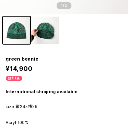
1
/2
green beanie
¥14,900
残り1点
International shipping available
size 縦24×横26
Acryl 100%