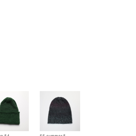
ve 54
SS summer 5