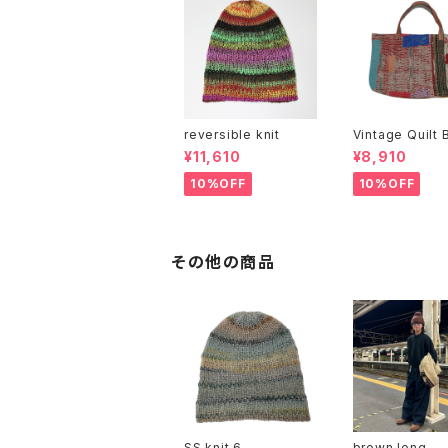
reversible knit
Vintage Quilt 
¥11,610
¥8,910
10%OFF
10%OFF
その他の商品
SS knit 6
brown long