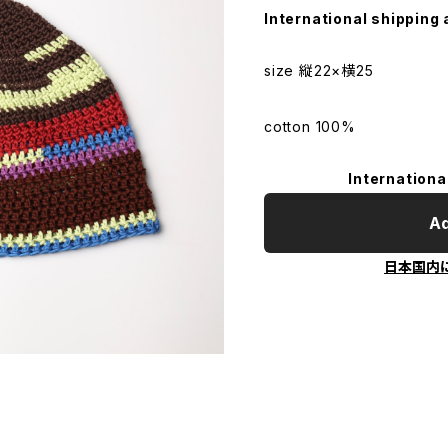
International shipping 
size 縦22×横25
cotton 100%
Internationa
Ad
日本国内