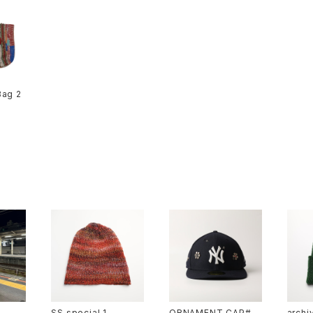
Bag 2
SS special 1
ORNAMENT CAP#0
archi