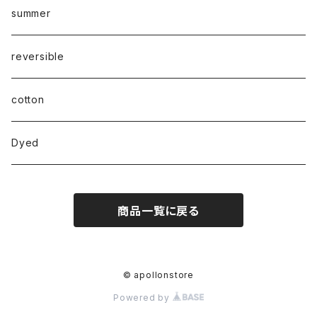
summer
reversible
cotton
Dyed
商品一覧に戻る
© apollonstore
Powered by