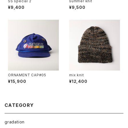
SS special 2
summer knit
¥9,400
¥9,500
ORNAMENT CAP#05
mix knit
¥15,900
¥12,400
CATEGORY
gradation