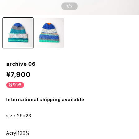
1
/2
archive 06
¥7,900
残り1点
International shipping available
size 29×23
Acryl100%