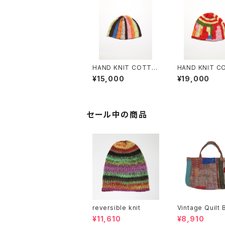
HAND KNIT COTTO
HAND KNIT C
N BEANIE #4
N BEANIE #6
¥15,000
¥19,000
セール中の商品
reversible knit
Vintage Quilt 
¥11,610
¥8,910