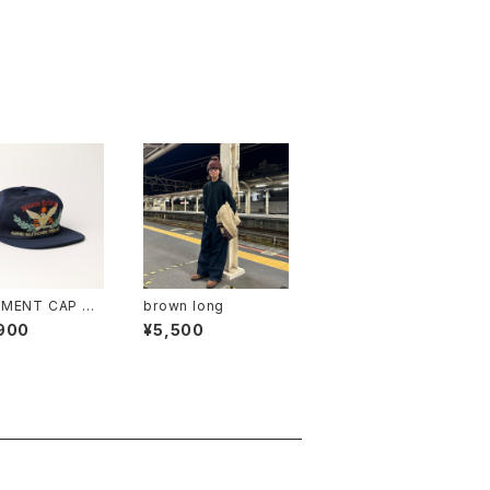
MENT CAP #1
brown long
900
¥5,500