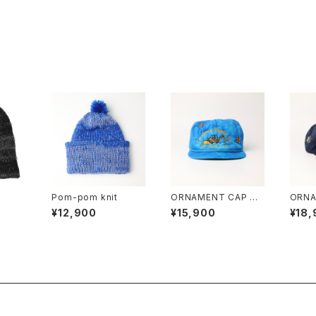
Pom-pom knit
ORNAMENT CAP #1
ORNA
4
2
¥12,900
¥15,900
¥18,