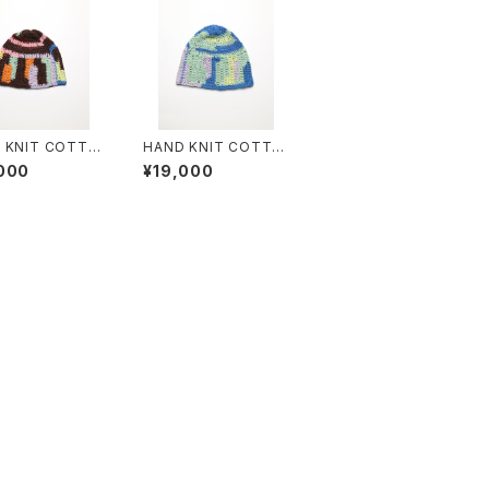
 KNIT COTTO
HAND KNIT COTTO
NIE #12
N BEANIE #13
000
¥19,000