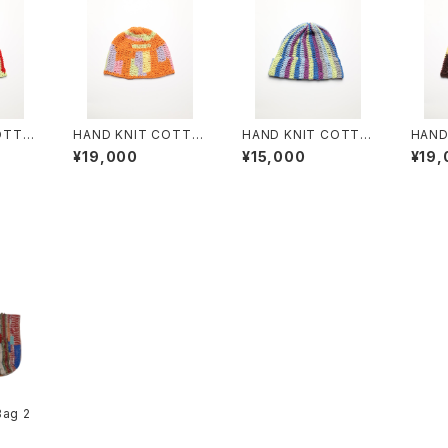
OTTO
HAND KNIT COTTO
HAND KNIT COTTO
HAND
N BEANIE #8
N BEANIE #10
N BEA
¥19,000
¥15,000
¥19,
Bag 2