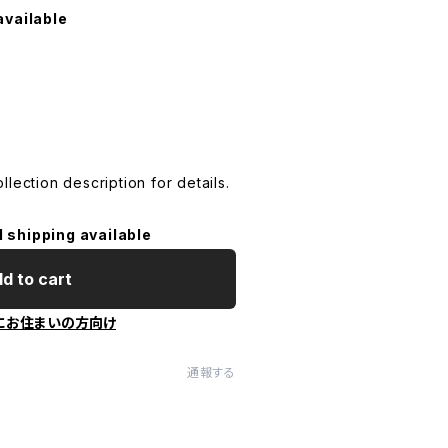
available
lection description for details.
l shipping available
d to cart
にお住まいの方向け
通報する