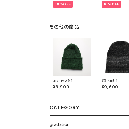
10%OFF
10%OFF
その他の商品
archive 54
SS knit 1
¥3,900
¥9,600
CATEGORY
gradation