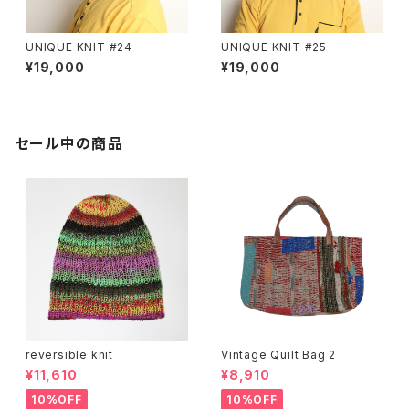
UNIQUE KNIT #24
UNIQUE KNIT #25
¥19,000
¥19,000
セール中の商品
reversible knit
Vintage Quilt Bag 2
¥11,610
¥8,910
10%OFF
10%OFF