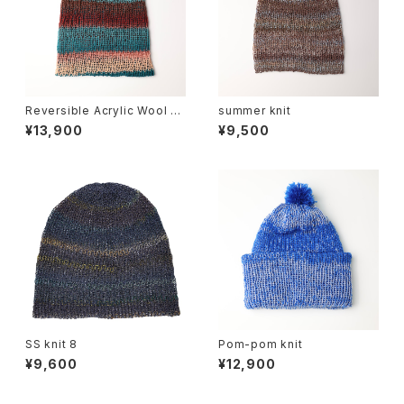
Reversible Acrylic Wool B
summer knit
eanie
¥13,900
¥9,500
SS knit 8
Pom-pom knit
¥9,600
¥12,900