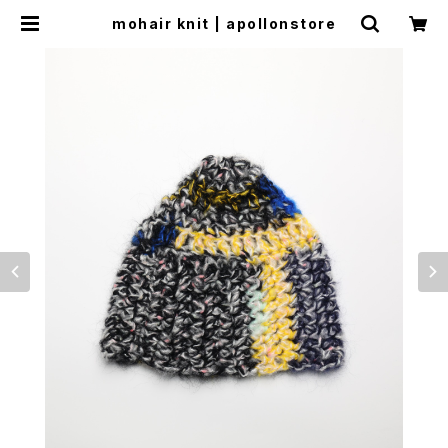
mohair knit | apollonstore