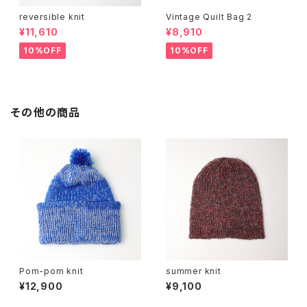
reversible knit
Vintage Quilt Bag 2
¥11,610
¥8,910
10%OFF
10%OFF
その他の商品
Pom-pom knit
summer knit
¥12,900
¥9,100