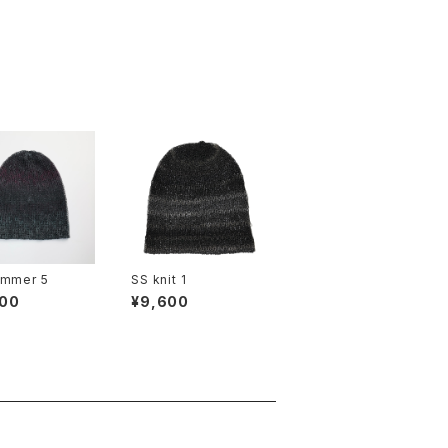
ummer 5
SS knit 1
500
¥9,600