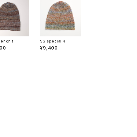
r knit
SS special 4
500
¥9,400