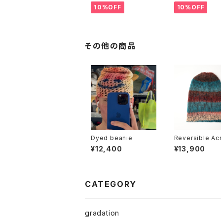
10%OFF
10%OFF
その他の商品
Dyed beanie
Reversible Acr
Wool Beanie
¥12,400
¥13,900
CATEGORY
gradation