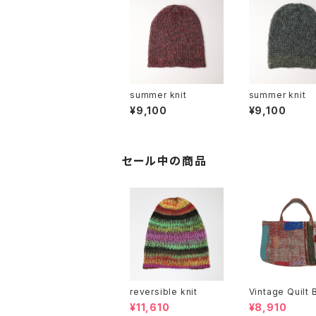
summer knit
summer knit
¥9,100
¥9,100
セール中の商品
reversible knit
Vintage Quilt 
¥11,610
¥8,910