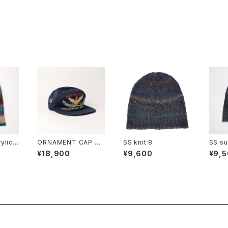
ylic
ORNAMENT CAP #1
SS knit 8
SS s
2
¥18,900
¥9,600
¥9,