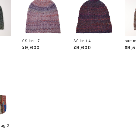
SS knit 7
SS knit 4
summe
¥9,600
¥9,600
¥9,
Bag 2