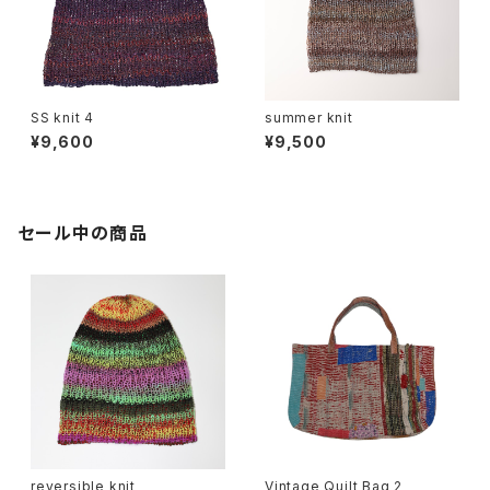
SS knit 4
summer knit
¥9,600
¥9,500
セール中の商品
reversible knit
Vintage Quilt Bag 2