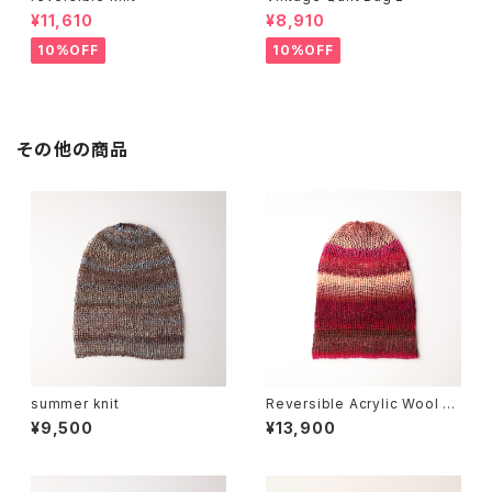
¥11,610
¥8,910
10%OFF
10%OFF
その他の商品
summer knit
Reversible Acrylic Wool B
eanie
¥9,500
¥13,900