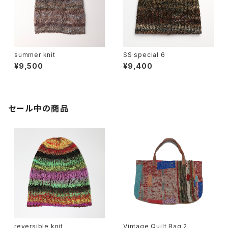
summer knit
SS special 6
¥9,500
¥9,400
セール中の商品
reversible knit
Vintage Quilt Bag 2